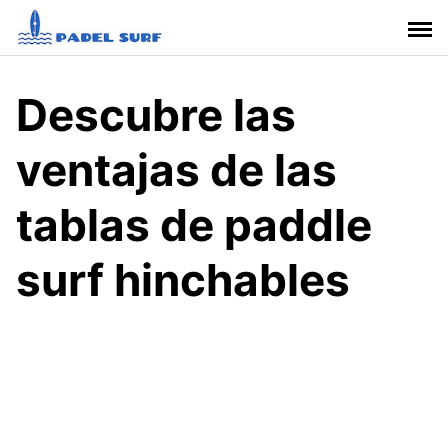
S
a
l
t
Descubre las
a
r
ventajas de las
a
l
c
tablas de paddle
o
n
surf hinchables
t
e
n
i
d
o