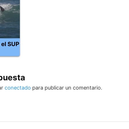
 el SUP
puesta
ar
conectado
para publicar un comentario.