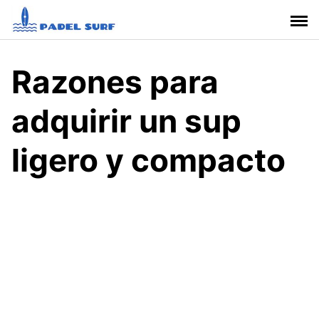
S
a
l
t
Razones para
a
r
adquirir un sup
a
l
c
ligero y compacto
o
n
t
e
n
i
d
o