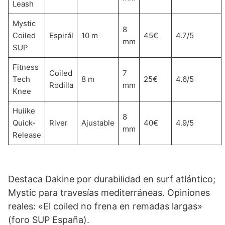
Leash
Mystic
8
Coiled
Espirál
10 m
45€
4.7/5
mm
SUP
Fitness
Coiled
7
Tech
8 m
25€
4.6/5
Rodilla
mm
Knee
Huiike
8
Quick-
River
Ajustable
40€
4.9/5
mm
Release
Destaca Dakine por durabilidad en surf atlántico;
Mystic para travesías mediterráneas. Opiniones
reales: «El coiled no frena en remadas largas»
(foro SUP España).