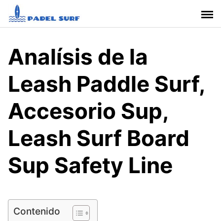
S
a
l
t
Analísis de la
a
r
Leash Paddle Surf,
a
l
c
Accesorio Sup,
o
n
Leash Surf Board
t
e
Sup Safety Line
n
i
d
o
Contenido