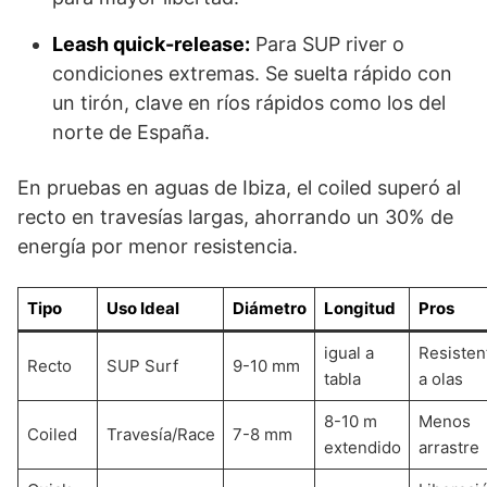
Leash quick-release:
Para SUP river o
condiciones extremas. Se suelta rápido con
un tirón, clave en ríos rápidos como los del
norte de España.
En pruebas en aguas de Ibiza, el coiled superó al
recto en travesías largas, ahorrando un 30% de
energía por menor resistencia.
Tipo
Uso Ideal
Diámetro
Longitud
Pros
igual a
Resisten
Recto
SUP Surf
9-10 mm
tabla
a olas
8-10 m
Menos
Coiled
Travesía/Race
7-8 mm
extendido
arrastre